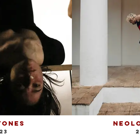
tones
Neol
23