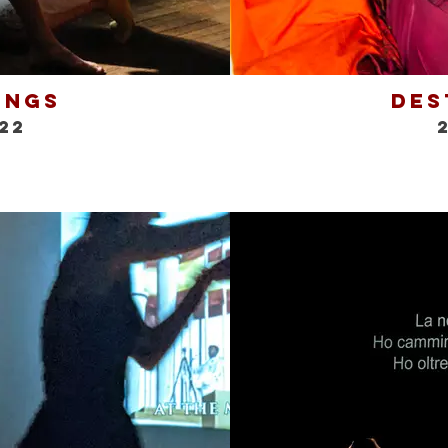
ings
Des
22