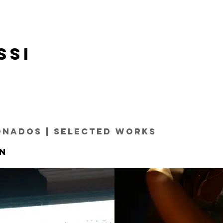
ssi
onados | Selected Works
on