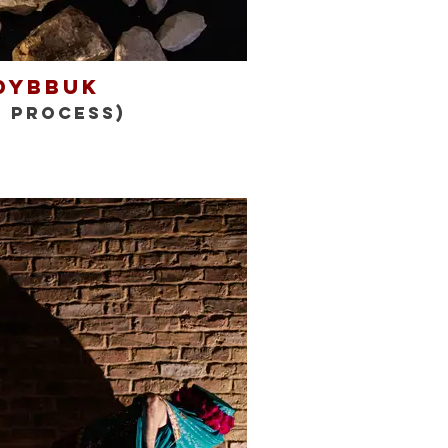
Dybbuk
n Process)