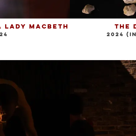
a Lady Macbeth
The 
24
2024 (I