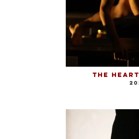
The Heart
20