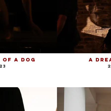
 of a Dog
A Dre
23