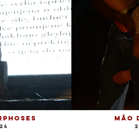
rphoses
Mão 
24