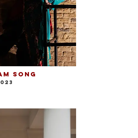
am Song
2023